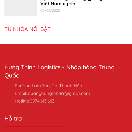
Việt Nam uy tín
09/06/2020
TỪ KHÓA NỔI BẬT
Hưng Thịnh Logistics - Nhập hàng Trung
Quốc
Phường Lam Sơn, Tp. Thanh Hóa
Email: quanghung161289@gmail.com
Hotline:0974.613.683
Hỗ trợ