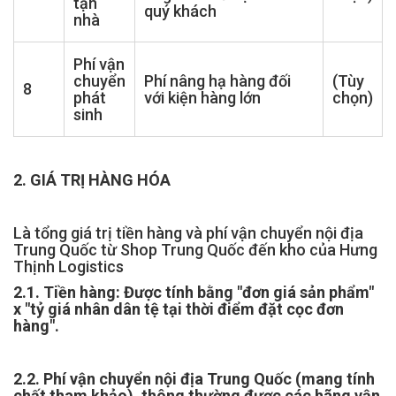
tận
quý khách
nhà
Phí vận
chuyển
Phí nâng hạ hàng đối
(Tùy
8
phát
với kiện hàng lớn
chọn)
sinh
2. GIÁ TRỊ HÀNG HÓA
Là tổng giá trị tiền hàng và phí vận chuyển nội địa
Trung Quốc từ Shop Trung Quốc đến kho của Hưng
Thịnh Logistics
2.1. Tiền hàng: Được tính bằng "đơn giá sản phẩm"
x "tỷ giá nhân dân tệ tại thời điểm đặt cọc đơn
hàng".
2.2. Phí vận chuyển nội địa Trung Quốc (mang tính
chất tham khảo), thông thường được các hãng vận