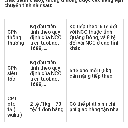
chuyển tính như sau:
Kg đầu tiên
Kg tiếp theo: 6 tệ đối
CPN
tính theo quy
với NCC thuộc tỉnh
thông
định của NCC
Quảng Đông, và 8 tệ
thường
trên taobao,
đối với NCC ở các tỉnh
1688,....
khác
Kg đầu tiên
CPN
tính theo quy
5 tệ cho mỗi 0,5kg
siêu
định của NCC
cân nặng tiếp theo
tốc
trên taobao,
1688,...
CPT
oto
2 tệ /1kg + 70
Có thể phát sinh chi
tải(
tệ/ 1 đơn hàng
phí giao hàng tận nhà
wuliu )