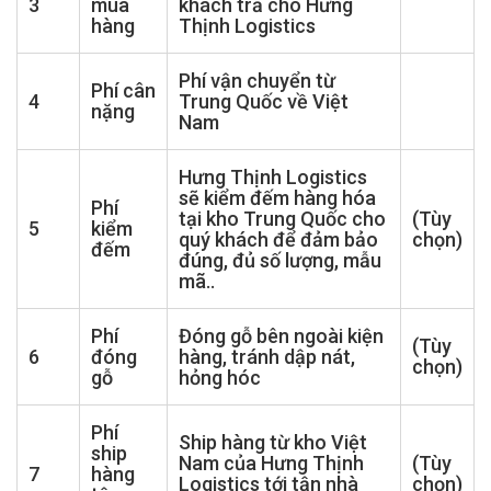
3
mua
khách trả cho Hưng
hàng
Thịnh Logistics
Phí vận chuyển từ
Phí cân
4
Trung Quốc về Việt
nặng
Nam
Hưng Thịnh Logistics
sẽ kiểm đếm hàng hóa
Phí
tại kho Trung Quốc cho
(Tùy
5
kiểm
quý khách để đảm bảo
chọn)
đếm
đúng, đủ số lượng, mẫu
mã..
Phí
Đóng gỗ bên ngoài kiện
(Tùy
6
đóng
hàng, tránh dập nát,
chọn)
gỗ
hỏng hóc
Phí
Ship hàng từ kho Việt
ship
Nam của Hưng Thịnh
(Tùy
7
hàng
Logistics tới tận nhà
chọn)