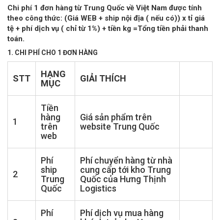
Chi phí 1 đơn hàng từ Trung Quốc về Việt Nam được tính
theo công thức: (Giá WEB + ship nội địa ( nếu có)) x tỉ giá
tệ + phí dịch vụ ( chỉ từ 1%) + tiền kg =Tổng tiền phải thanh
toán.
1. CHI PHÍ CHO 1 ĐƠN HÀNG
HẠNG
STT
GIẢI THÍCH
MỤC
Tiền
hàng
Giá sản phẩm trên
1
trên
website Trung Quốc
web
Phí
Phí chuyển hàng từ nhà
ship
cung cấp tới kho Trung
2
Trung
Quốc của Hưng Thịnh
Quốc
Logistics
Phí
Phí dịch vụ mua hàng