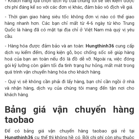
- Khách hàng lựa chọn dịch vụ của chúng tôi sẽ tiết kiệm được
chi phí đáng kể so với các đơn vị khác, đảm bảo vô địch về giá.
- Thời gian giao hàng siêu tốc không đơn vị nào có thể giao
hàng nhanh hơn. Các bạn chỉ mất từ 4-6 ngày từ kho Trung
Quốc là hàng đã có mặt tại địa chỉ ở Việt Nam mà quý vị yêu
cầu.
- Hàng hóa được đảm bảo và an toàn:
Hungthinh36
cung cấp
dịch vụ kiểm đếm, đóng kiện gỗ, bọc chống sốc sẽ giúp hàng
hoá của bạn an toàn nếu đó là đồ dễ vỡ. Ngoài ra, việc đóng
gói kỹ lưỡng còn giảm tối đa tình trạng hư hỏng, mất mát trong
quá trình vận chuyển hàng hóa cho khách hàng.
- Quý vị sẽ không cần phải đi lấy hàng, bạn chỉ cần ngồi ở nhà
và nhận hàng, dịch vụ của chúng tôi mang đến tận nơi cho
khách hàng.
Bảng giá vận chuyển hàng
taobao
Để có bảng giá vận chuyển hàng taobao giá rẻ tại
Hungthinh36
cụ thể thì không hề có. Bởi chi phí còn phụ thuộc