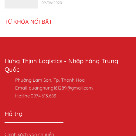
09/06/2020
TỪ KHÓA NỔI BẬT
Hưng Thịnh Logistics - Nhập hàng Trung
Quốc
Phường Lam Sơn, Tp. Thanh Hóa
Email: quanghung161289@gmail.com
Hotline:0974.613.683
Hỗ trợ
Chính sách vận chuyển