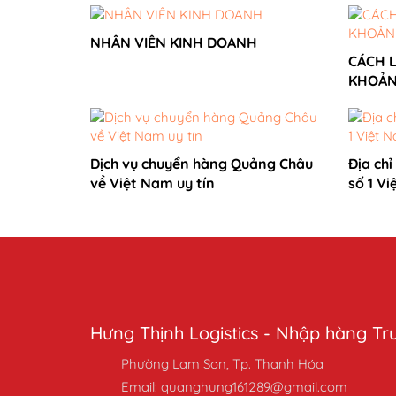
NHÂN VIÊN KINH DOANH
CÁCH L
KHOẢN
Dịch vụ chuyển hàng Quảng Châu
Địa ch
về Việt Nam uy tín
số 1 V
Hưng Thịnh Logistics - Nhập hàng T
Phường Lam Sơn, Tp. Thanh Hóa
Email: quanghung161289@gmail.com