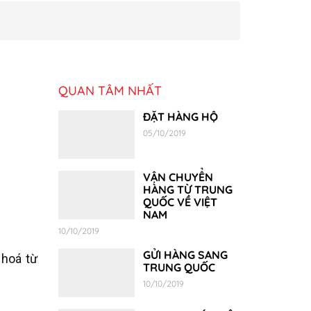
QUAN TÂM NHẤT
ĐẶT HÀNG HỘ
05/10/2019
VẬN CHUYỂN
HÀNG TỪ TRUNG
QUỐC VỀ VIỆT
NAM
10/10/2019
GỬI HÀNG SANG
 hoá từ
TRUNG QUỐC
10/10/2019