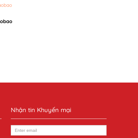
aobao
Nhận tin Khuyến mại