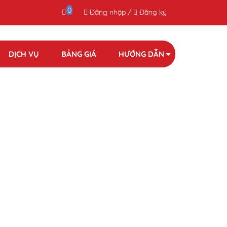
0
Đăng nhập
/
Đăng ký
DỊCH VỤ
BẢNG GIÁ
HƯỚNG DẪN