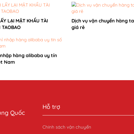
ẤY LẠI MẬT KHẨU TÀI
Dịch vụ vận chuyển hàng t
 TAOBAO
giá rẻ
ỉ nhập hàng alibaba uy tín
iệt Nam
Hỗ trợ
rung Quốc
Chính sách vận chuyển