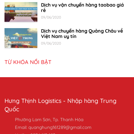
Dịch vụ vận chuyển hàng taobao giá
rẻ
09/06/2020
Dịch vụ chuyển hàng Quảng Châu về
Việt Nam uy tín
09/06/2020
TỪ KHÓA NỔI BẬT
Hưng Thịnh Logistics - Nhập hàng Trung
Quốc
Phường Lam Sơn, Tp. Thanh Hóa
Email: quanghung161289@gmail.com