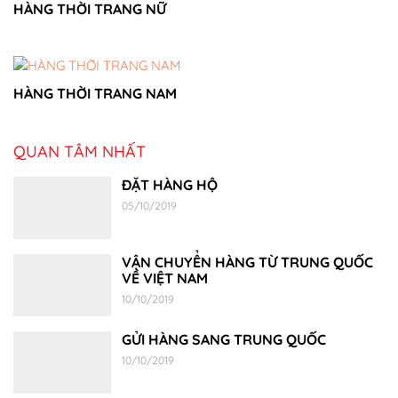
HÀNG THỜI TRANG NỮ
HÀNG THỜI TRANG NAM
QUAN TÂM NHẤT
ĐẶT HÀNG HỘ
05/10/2019
VẬN CHUYỂN HÀNG TỪ TRUNG QUỐC
VỀ VIỆT NAM
10/10/2019
GỬI HÀNG SANG TRUNG QUỐC
10/10/2019