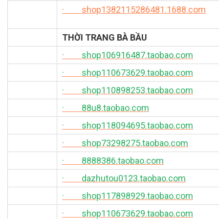
· shop1382115286481.1688.com
THỜI TRANG BÀ BẦU
· shop106916487.taobao.com
· shop110673629.taobao.com
· shop110898253.taobao.com
· 88u8.taobao.com
· shop118094695.taobao.com
· shop73298275.taobao.com
· 8888386.taobao.com
· dazhutou0123.taobao.com
· shop117898929.taobao.com
· shop110673629.taobao.com