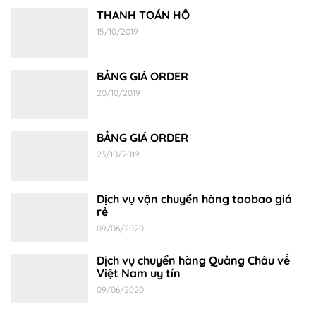
THANH TOÁN HỘ
15/10/2019
BẢNG GIÁ ORDER
20/10/2019
BẢNG GIÁ ORDER
23/10/2019
Dịch vụ vận chuyển hàng taobao giá
rẻ
09/06/2020
Dịch vụ chuyển hàng Quảng Châu về
Việt Nam uy tín
09/06/2020