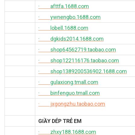
· afttfa.1688.com
· ywnengbo.1688.com
· lobell.1688.com
· dgkids2014.1688.com
· shop64562719.taobao.com
· shop122116176.taobao.com
· shop1389200536902.1688.com
· gulaxiong.tmall.com
· binfenguo.tmall.com
· jxgongzhu.taobao.com
GIẦY DÉP TRẺ EM
· zhxy188.1688.com