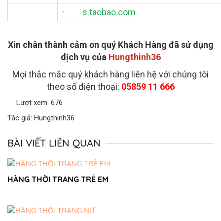
· s.taobao.com
Xin chân thành cảm ơn quý Khách Hàng đã sử dụng
dịch vụ của
Hungthinh36
Mọi thắc mắc quý khách hàng liên hệ với chúng tôi
theo số điện thoại:
05859 11 666
Lượt xem: 676
Tác giả: Hungthinh36
BÀI VIẾT LIÊN QUAN
HÀNG THỜI TRANG TRẺ EM