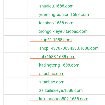
· shuaiqu.1688.com
· yuemingfashion.1688.com
· icaobao.1688.com
· xiongdixieye8.taobao.com
· tksp61.1688.com
· shop1437670034330.1688.com
· tctx1688.1688.com
· kadingtong.1688.com
· s.taobao.com
· s.taobao.com
· zaizailexieye.1688.com
· kakanuonuo502.1688.com